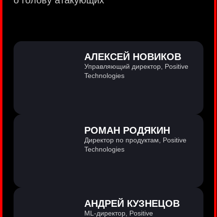
PositiveTechnologies — первая
и единственная компания из сферы
кибербезопасности на Московской бирже
(MOEX: POSI).