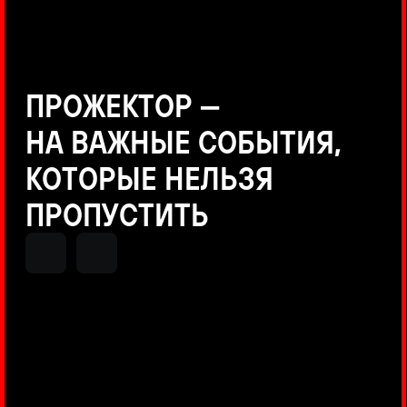
Positive Technologies
ДЕНИС КУВШИНОВ
Руководитель департамента
Threat Intelligence, Positive
Technologies
НИКОЛАЙ АНИСЕНЯ
ПОКАЗАТЬ ЕЩЕ
Руководитель разработки PT
MAZE, Positive Technologies
ОЛЕГ АРХАНГЕЛЬСКИЙ
Руководитель продуктов
киберполигона Standoff, Positive
Technologies