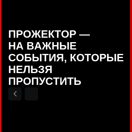
Positive Technologies
ДЕНИС КУВШИНОВ
Руководитель департамента
Threat Intelligence, Positive
Technologies
НИКОЛАЙ АНИСЕНЯ
ПОКАЗАТЬ ЕЩЕ
Руководитель разработки PT
MAZE, Positive Technologies
ОЛЕГ
АРХАНГЕЛЬСКИЙ
Руководитель продуктов
киберполигона Standoff, Positive
Technologies