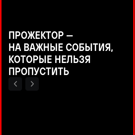
Positive Technologies
ДЕНИС КУВШИНОВ
Руководитель департамента
Threat Intelligence, Positive
Technologies
НИКОЛАЙ АНИСЕНЯ
ПОКАЗАТЬ ЕЩЕ
Руководитель разработки PT
MAZE, Positive Technologies
ОЛЕГ АРХАНГЕЛЬСКИЙ
Руководитель продуктов
киберполигона Standoff, Positive
Technologies