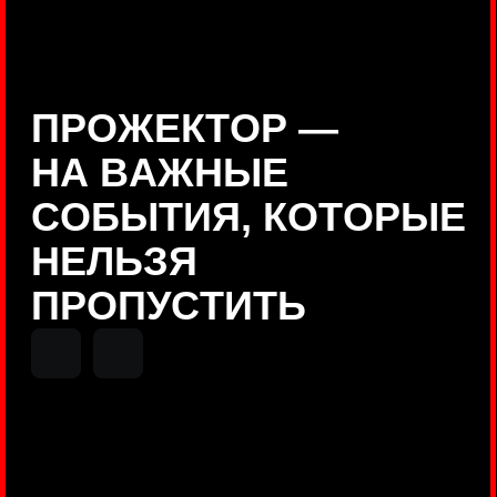
Positive Technologies
ДЕНИС КУВШИНОВ
Руководитель департамента
Threat Intelligence, Positive
Technologies
НИКОЛАЙ АНИСЕНЯ
ПОКАЗАТЬ ЕЩЕ
Руководитель разработки PT
MAZE, Positive Technologies
ОЛЕГ
АРХАНГЕЛЬСКИЙ
Руководитель продуктов
киберполигона Standoff, Positive
Technologies