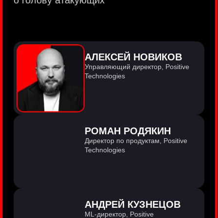
PositiveTechnologies — первая
и единственная компания из сферы
кибербезопасности на Московской бирже
(MOEX: POSI).