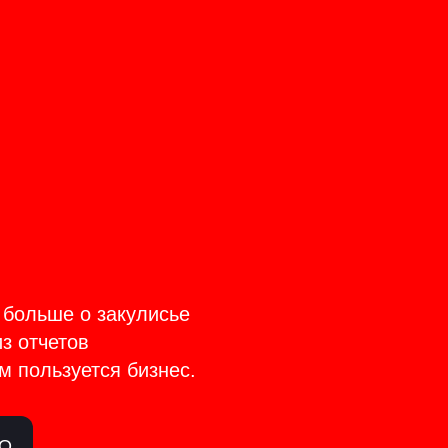
CT
TAGE
 больше о закулисье
из отчетов
м пользуется бизнес.
ЛО