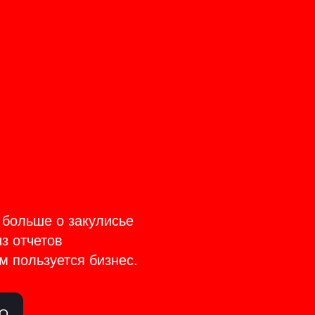
CT
TAGE
 больше о закулисье
из отчетов
м пользуется бизнес.
ЛО