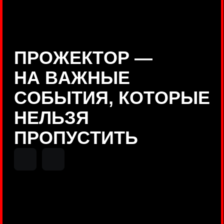
Positive Technologies
ДЕНИС КУВШИНОВ
Руководитель департамента
Threat Intelligence, Positive
Technologies
НИКОЛАЙ АНИСЕНЯ
ПОКАЗАТЬ ЕЩЕ
Руководитель разработки PT
MAZE, Positive Technologies
ОЛЕГ
АРХАНГЕЛЬСКИЙ
Руководитель продуктов
киберполигона Standoff, Positive
Technologies