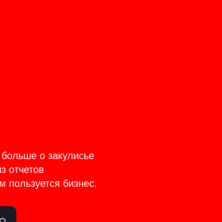
CT
TAGE
 больше о закулисье
из отчетов
м пользуется бизнес.
ЛО