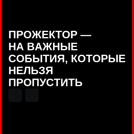
Positive Technologies
ДЕНИС КУВШИНОВ
Руководитель департамента
Threat Intelligence, Positive
Technologies
НИКОЛАЙ АНИСЕНЯ
ПОКАЗАТЬ ЕЩЕ
Руководитель разработки PT
MAZE, Positive Technologies
ОЛЕГ
АРХАНГЕЛЬСКИЙ
Руководитель продуктов
киберполигона Standoff, Positive
Technologies