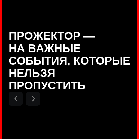
Positive Technologies
ДЕНИС КУВШИНОВ
Руководитель департамента
Threat Intelligence, Positive
Technologies
НИКОЛАЙ АНИСЕНЯ
ПОКАЗАТЬ ЕЩЕ
Руководитель разработки PT
MAZE, Positive Technologies
ОЛЕГ
АРХАНГЕЛЬСКИЙ
Руководитель продуктов
киберполигона Standoff, Positive
Technologies