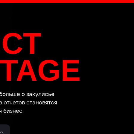
CT
TAGE
 больше о закулисье
з отчетов становятся
 бизнес.
ЛО