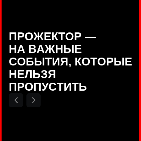
Positive Technologies
ДЕНИС КУВШИНОВ
Руководитель департамента
Threat Intelligence, Positive
Technologies
НИКОЛАЙ АНИСЕНЯ
ПОКАЗАТЬ ЕЩЕ
Руководитель разработки PT
MAZE, Positive Technologies
ОЛЕГ
АРХАНГЕЛЬСКИЙ
Руководитель продуктов
киберполигона Standoff, Positive
Technologies