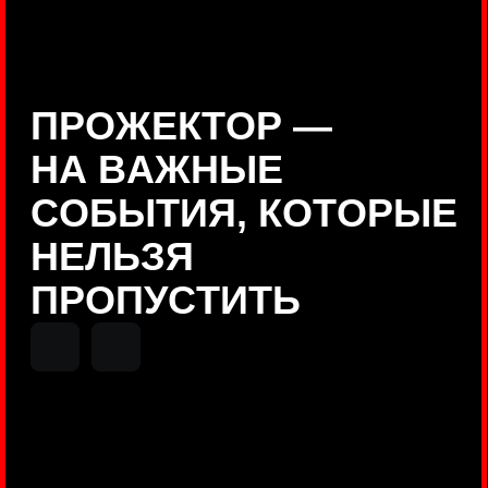
Positive Technologies
ДЕНИС КУВШИНОВ
Руководитель департамента
Threat Intelligence, Positive
Technologies
НИКОЛАЙ АНИСЕНЯ
ПОКАЗАТЬ ЕЩЕ
Руководитель разработки PT
MAZE, Positive Technologies
ОЛЕГ
АРХАНГЕЛЬСКИЙ
Руководитель продуктов
киберполигона Standoff, Positive
Technologies