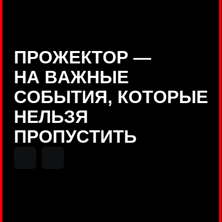
Positive Technologies
ДЕНИС КУВШИНОВ
Руководитель департамента
Threat Intelligence, Positive
Technologies
НИКОЛАЙ АНИСЕНЯ
ПОКАЗАТЬ ЕЩЕ
Руководитель разработки PT
MAZE, Positive Technologies
ОЛЕГ
АРХАНГЕЛЬСКИЙ
Руководитель продуктов
киберполигона Standoff, Positive
Technologies